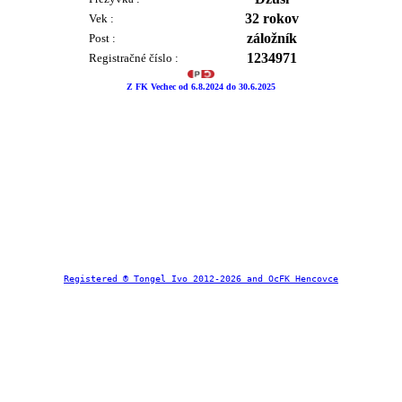
32 rokov
Vek :
záložník
Post :
1234971
Registračné číslo :
Z FK Vechec od 6.8.2024 do 30.6.2025
Registered ® Tongel Ivo 2012-2026 and OcFK Hencovce