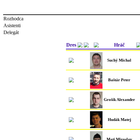
Rozhodca
Asistenti
Delegát
Dres
Hráč
Suchý Michal
Baštár Peter
Grošík Alexander
Hudák Matej
Mati Miroslav