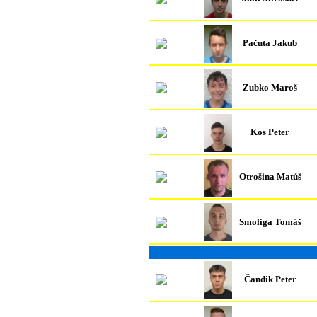
Pačuta Jakub
Zubko Maroš
Kos Peter
Otrošina Matúš
Smoliga Tomáš
Čandik Peter