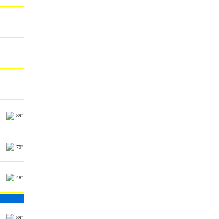
89"
79"
48"
89"