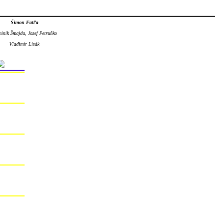
Šimon Fatľa
inik Šmajda, Jozef Petruňko
Vladimír Lisák