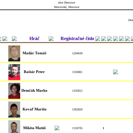
obce Hencovce
Hencovská, Hencovce
Dom
Hráč
Registračné číslo
Madár Tomáš
1204639
Baštár Peter
1163861
Demčák Marko
1335812
Kovaľ Martin
1302820
Mikita Matúš
1156705
1