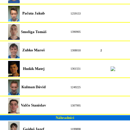
Pačuta Jakub
1259153
Smoliga Tomáš
1390905
Zubko Maroš
1308018
2
Hudák Matej
1361551
Kulman Dávid
1249225
Valčo Stanislav
1307995
Náhradníci
Gajdoš Jozef
1199898