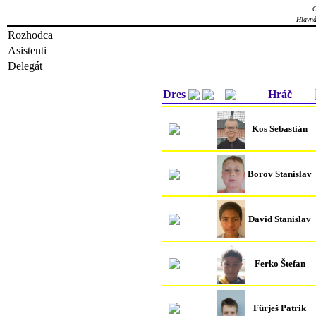
O
Hlavná
Rozhodca
Asistenti
Delegát
Dres
Hráč
Kos Sebastián
Borov Stanislav
David Stanislav
Ferko Štefan
Fürješ Patrik