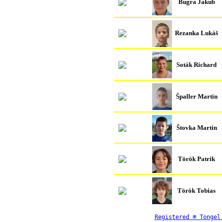
Bugra Jakub
Rezanka Lukáš
Soták Richard
Špaller Martin
Štovka Martin
Török Patrik
Török Tobias
Registered ® Tongel