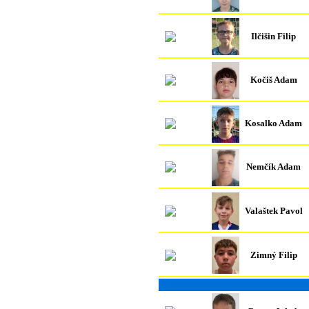
Ilčišin Filip
Kočiš Adam
Kosalko Adam
Nemčík Adam
Valaštek Pavol
Zimný Filip