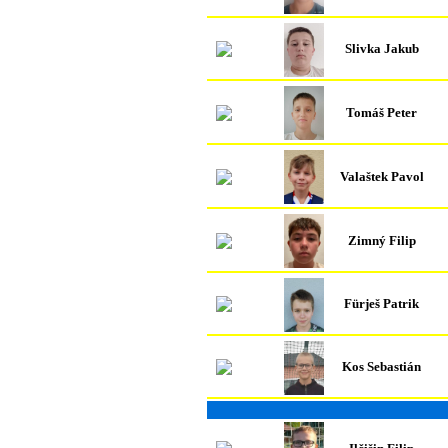
Slivka Jakub
Tomáš Peter
Valaštek Pavol
Zimný Filip
Fürješ Patrik
Kos Sebastián