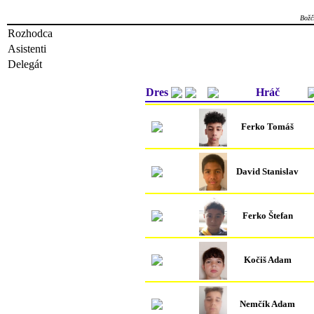
Božč
Rozhodca
Asistenti
Delegát
Dres
Hráč
Ferko Tomáš
David Stanislav
Ferko Štefan
Kočiš Adam
Nemčík Adam