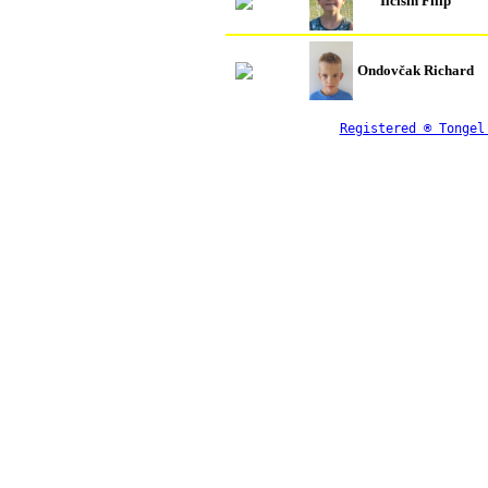
Ilčišin Filip
Ondovčak Richard
Registered ® Tongel